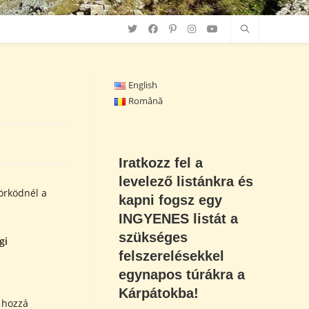
English
Română
Iratkozz fel a
levelező listánkra és
örködnél a
kapni fogsz egy
INGYENES listát a
szükséges
gi
felszerelésekkel
egynapos túrákra a
Kárpátokba!
 hozzá