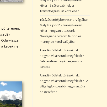
Melyik a jobb? - Transylvanian
Hiker
-
6 sátorozó hely a
Transzfogarasi út közelében
Túrázás Erdélyben vs Norvégiában:
Melyik a jobb? - Transylvanian
nnyű terepen.
Hiker
-
Hogyan utazzunk
scadă),
Norvégiába olcsón: 16 tipp és
. Oda-vissza
mennyibe kerül valójában
, a képek nem
Ajándék ötletek túrázóknak:
hogyan válasszunk megfelelőt?
-
Felszerelésem nyári egynapos
túrákra
Ajándék ötletek túrázóknak:
hogyan válasszunk megfelelőt?
-
A
világ legfontosabb hegymászója
Kolozsváron