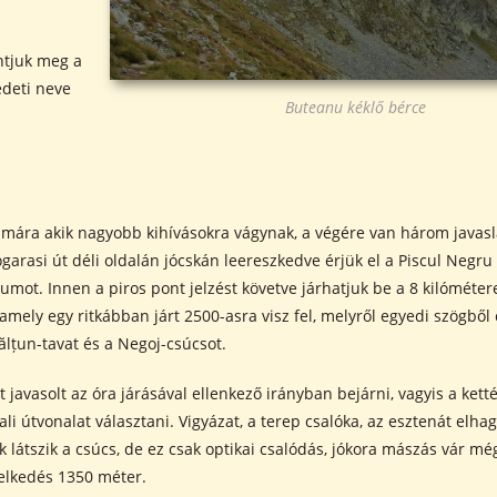
antjuk meg a
edeti neve
Buteanu kéklő bérce
mára akik nagyobb kihívásokra vágynak, a végére van három javas
garasi út déli oldalán jócskán leereszkedve érjük el a Piscul Negru 
mot. Innen a piros pont jelzést követve járhatjuk be a 8 kilóméter
 amely egy ritkábban járt 2500-asra visz fel, melyről egyedi szögből
lțun-tavat és a Negoj-csúcsot.
t javasolt az óra járásával ellenkező irányban bejárni, vagyis a ket
ali útvonalat választani. Vigyázat, a terep csalóka, az esztenát elh
k látszik a csúcs, de ez csak optikai csalódás, jókora mászás vár még
elkedés 1350 méter.