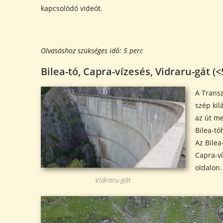
kapcsolódó videót.
Olvasáshoz szükséges idő:
5
perc
Bilea-tó, Capra-vízesés, Vidraru-gát (<
A Transz
szép kil
az út me
Bilea-tó
Az Bilea
Capra-ví
oldalon.
Vidraru-gát