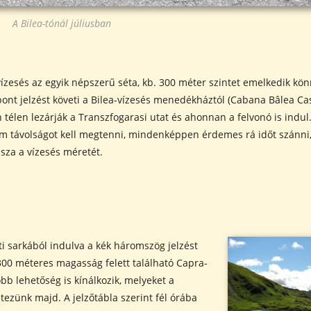
A Bilea-tónál júliusban
vízesés az egyik népszerű séta, kb. 300 méter szintet emelkedik kö
pont jelzést követi a Bilea-vízesés menedékháztól (Cabana Bâlea Ca
télen lezárják a Transzfogarasi utat és ahonnan a felvonó is indul
km távolságot kell megtenni, mindenképpen érdemes rá időt szánni
ssza a vízesés méretét.
ti sarkából indulva a kék háromszög jelzést
2300 méteres magasság felett található Capra-
bb lehetőség is kínálkozik, melyeket a
tezünk majd. A jelzőtábla szerint fél órába