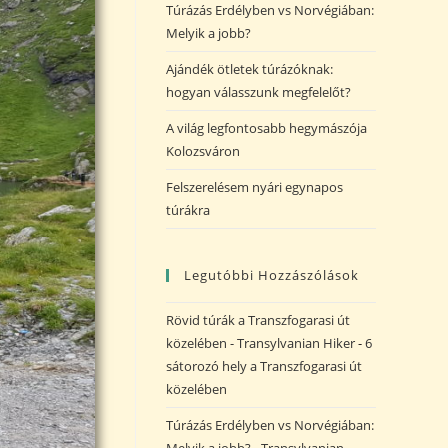
Túrázás Erdélyben vs Norvégiában:
Melyik a jobb?
Ajándék ötletek túrázóknak:
hogyan válasszunk megfelelőt?
A világ legfontosabb hegymászója
Kolozsváron
Felszerelésem nyári egynapos
túrákra
Legutóbbi Hozzászólások
Rövid túrák a Transzfogarasi út
közelében - Transylvanian Hiker
-
6
sátorozó hely a Transzfogarasi út
közelében
Túrázás Erdélyben vs Norvégiában: