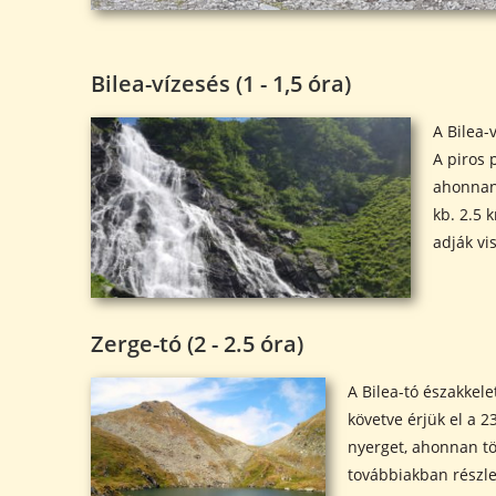
Bilea-vízesés (1 - 1,5 óra)
A Bilea-
A piros 
ahonnan 
kb. 2.5 
adják vi
Zerge-tó (2 - 2.5 óra)
A Bilea-tó északkele
követve érjük el a 
nyerget, ahonnan tö
továbbiakban részle