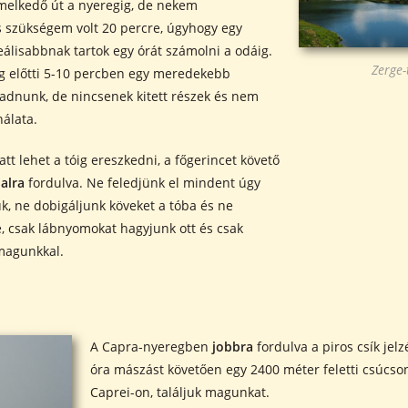
emelkedő út a nyeregig, de nekem
 szükségem volt 20 percre, úgyhogy egy
eálisabbnak tartok egy órát számolni a odáig.
Zerge-
g előtti 5-10 percben egy meredekebb
ladnunk, de nincsenek kitett részek és nem
álata.
att lehet a tóig ereszkedni, a főgerincet követő
alra
fordulva. Ne feledjünk el mindent úgy
uk, ne dobigáljunk köveket a tóba és ne
 csak lábnyomokat hagyjunk ott és csak
magunkkal.
A Capra-nyeregben
jobbra
fordulva a piros csík jelz
óra mászást követően egy 2400 méter feletti csúcson
Caprei-on, találjuk magunkat.