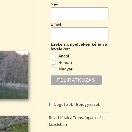
Név
Email
Ezeken a nyelveken kérem a
leveleket:
Angol
Román
Magyar
Legutóbbi Bejegyzések
Rövid túrák a Transzfogarasi út
közelében