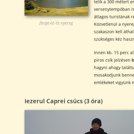
telik a 300 métert 
versenytempóban is
átlagos turistának r
Zerge-tó és nyereg
Közvetlenül a nyere
szakaszon kell átha
szükséges kéz haszn
Innen kb. 15 perc al
piros csík jelzésen
b
hagyni ahogy talált
mosakodjunk benne,
emlékeket vigyünk 
Iezerul Caprei csúcs (3 óra)