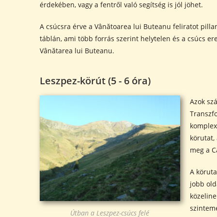
érdekében, vagy a fentről való segítség is jól jöhet.
A csúcsra érve a Vânătoarea lui Buteanu feliratot pill
táblán, ami több forrás szerint helytelen és a csúcs er
Vânătarea lui Buteanu.
Leszpez-körút (5 - 6 óra)
Azok szá
Transzfo
komplexu
körutat,
meg a Că
A köruta
jobb old
közeline
szintem
Útban a Leszpez-csúcs felé