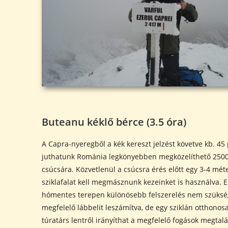
Buteanu kéklő bérce (3.5 óra)
A Capra-nyeregből a kék kereszt jelzést követve kb. 45 
juthatunk Románia legkönyebben megközelíthető 250
csúcsára. Közvetlenül a csúcsra érés előtt egy 3-4 méte
sziklafalat kell megmásznunk kezeinket is használva. 
hómentes terepen különösebb felszerelés nem szüksé
megfelelő lábbelit leszámítva, de egy sziklán otthono
túratárs lentről irányíthat a megfelelő fogások megtal