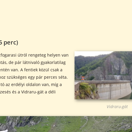
5 perc)
fogarasi útról rengeteg helyen van
átás, de pár látnivaló gyakorlatilag
ntén van. A fentiek közül csak a
hoz szükséges egy pár perces séta.
-tó az erdélyi oldalon van, míg a
zesés és a Vidraru-gát a déli
Vidraru-gát