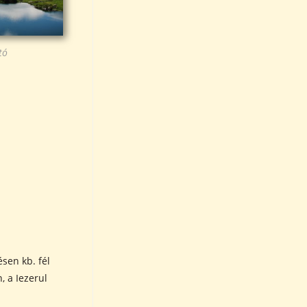
tó
ésen kb. fél
, a Iezerul