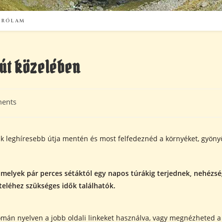
RÓLAM
 út közelében
ents
ik leghíresebb útja mentén és most felfedeznéd a környéket, gyöny
 melyek pár perces sétáktól egy napos túrákig terjednek, nehézsé
teléhez szükséges idők találhatók.
román nyelven a jobb oldali linkeket használva, vagy megnézheted a