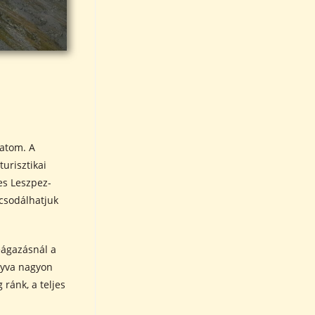
latom. A
turisztikai
es Leszpez-
 csodálhatjuk
téágazásnál a
agyva nagyon
 ránk, a teljes