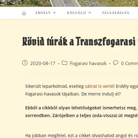
ERDÉLY
KÜLFÖLD
FELSZERELÉS
Rövid túrák a Transzfogarasi
2020-08-17
Fogarasi havasok
0 Comm
Sikerült leparkolnod, esetleg
sátrat is vertél
Erdély egy
Fogarasi-havasok tájaiban. De merre indulj el?
Ebből a cikkből olyan lehetőségeket ismerhetsz meg,
sorrendben. Zárójelben a teljes (oda-vissza) út megté
Ha jobban megfelel, ezt a cikket olvashatod angol és 