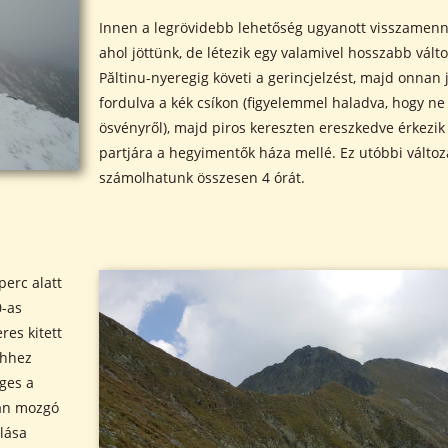
Innen a legrövidebb lehetőség ugyanott visszamenni
ahol jöttünk, de létezik egy valamivel hosszabb válto
Păltinu-nyeregig követi a gerincjelzést, majd onnan
fordulva a kék csíkon (figyelemmel haladva, hogy ne 
ösvényről), majd piros kereszten ereszkedve érkezik 
partjára a hegyimentők háza mellé. Ez utóbbi változ
számolhatunk összesen 4 órát.
perc alatt
0-as
res kitett
Ehhez
ges a
san mozgó
álása