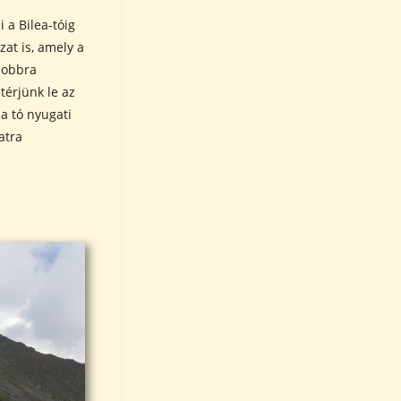
 a Bilea-tóig
zat is, amely a
 jobbra
térjünk le az
a tó nyugati
atra